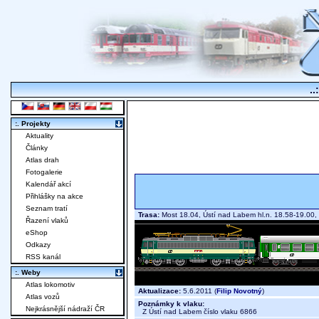
..
:. Projekty
Aktuality
Články
Atlas drah
Fotogalerie
Kalendář akcí
Přihlášky na akce
Seznam tratí
Trasa:
Most 18.04, Ústí nad Labem hl.n. 18.58-19.00,
Řazení vlaků
eShop
Odkazy
RSS kanál
:. Weby
Atlas lokomotiv
Aktualizace:
5.6.2011 (
Filip Novotný
)
Atlas vozů
Poznámky k vlaku:
Nejkrásnější nádraží ČR
Z Ústí nad Labem číslo vlaku 6866