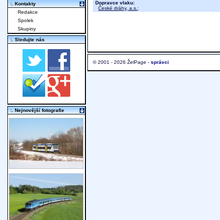
Dopravce vlaku:
:. Kontakty
České dráhy, a.s.
;
Redakce
Spolek
Skupiny
:. Sledujte nás
© 2001 - 2026 ŽelPage -
správci
:. Nejnovější fotografie