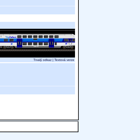
Trvalý odkaz
|
Textová verze