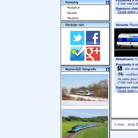
Poznámky k vl
:. Kontakty
Z Ústí nad Lab
Redakce
Dopravce vlak
České dráhy, a
Spolek
Skupiny
Varianta:
Řaze
:. Sledujte nás
Aktualizace:
5.
Poznámky k vl
- vůz vhod
:. Nejnovější fotografie
- rozšíře
Ve vlaku jsou ř
Z Ústí nad Lab
Dopravce vlak
České dráhy, a
© 2001 - 2026 Ž