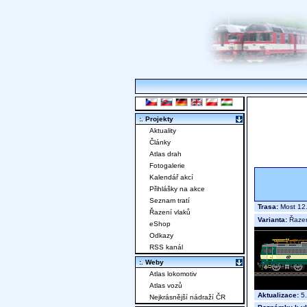
:. Projekty
Aktuality
Články
Atlas drah
Fotogalerie
Kalendář akcí
Přihlášky na akce
Seznam tratí
Trasa:
Most 12.
Řazení vlaků
Varianta:
Řaze
eShop
Odkazy
RSS kanál
:. Weby
Atlas lokomotiv
Atlas vozů
Aktualizace:
5.
Nejkrásnější nádraží ČR