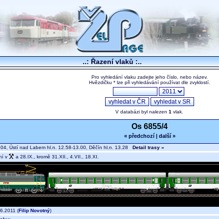
..: Řazení vlaků :..
Pro vyhledání vlaku zadejte jeho číslo, nebo název.
Hvězdičku * lze při vyhledávání používat dle zvyklostí.
V databázi byl nalezen
1
vlak.
Os 6855/4
« předchozí
|
další »
04, Ústí nad Labem hl.n. 12.58-13.00, Děčín hl.n. 13.28
Detail trasy »
ní v
a 28.IX., kromě 31.XII., 4.VII., 18.XI.
6.2011 (
Filip Novotný
)