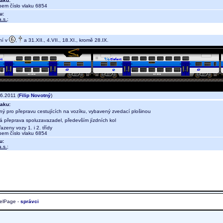
aku:
em číslo vlaku 6854
u:
.s.
;
ní v
,
a 31.XII., 4.VII., 18.XI., kromě 28.IX.
6.2011 (
Filip Novotný
)
aku:
ný pro přepravu cestujících na vozíku, vybavený zvedací plošinou
ná přeprava spoluzavazadel, především jízdních kol
azeny vozy 1. i 2. třídy
em číslo vlaku 6854
u:
.s.
;
elPage -
správci