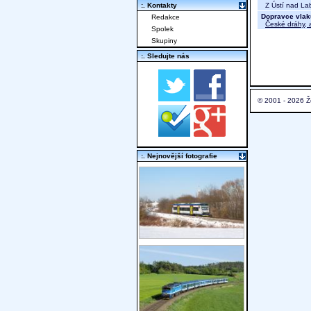
Z Ústí nad Lab
:. Kontakty
Dopravce vlak
Redakce
České dráhy, a
Spolek
Skupiny
:. Sledujte nás
© 2001 - 2026 Ž
:. Nejnovější fotografie