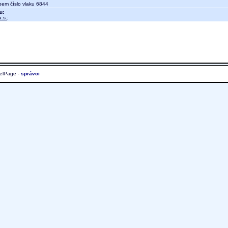
em číslo vlaku 6844
u:
.s.
;
elPage -
správci