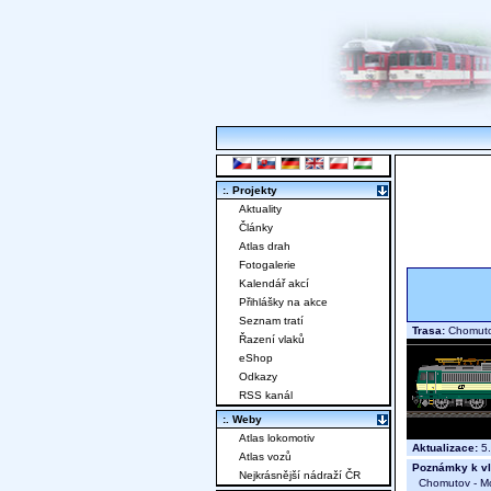
:. Projekty
Aktuality
Články
Atlas drah
Fotogalerie
Kalendář akcí
Přihlášky na akce
Seznam tratí
Trasa:
Chomutov
Řazení vlaků
eShop
Odkazy
RSS kanál
:. Weby
Atlas lokomotiv
Aktualizace:
5.
Atlas vozů
Poznámky k vl
Nejkrásnější nádraží ČR
Chomutov - Mo