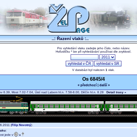
..: Řazení vlaků :..
Pro vyhledání vlaku zadejte jeho číslo, nebo název.
Hvězdičku * lze při vyhledávání používat dle zvyklostí.
V databázi byl nalezen
1
vlak.
Os 6845/4
« předchozí
|
další »
 6.39, Most 7.02-7.04, Ústí nad Labem hl.n. 7.58-8.00, Děčín hl.n. 8.28
Detail trasy »
6.2011 (
Filip Novotný
)
aku:
st jede v
a