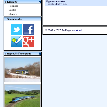
Dopravce vlaku:
:. Kontakty
České dráhy, a.s.
;
Redakce
Spolek
Skupiny
:. Sledujte nás
© 2001 - 2026 ŽelPage -
správci
:. Nejnovější fotografie