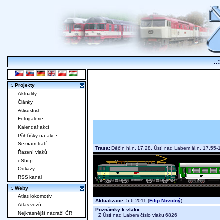
..
:. Projekty
Aktuality
Články
Atlas drah
Fotogalerie
Kalendář akcí
Přihlášky na akce
Seznam tratí
Trasa:
Děčín hl.n. 17.28, Ústí nad Labem hl.n. 17.55
Řazení vlaků
eShop
Odkazy
RSS kanál
:. Weby
Atlas lokomotiv
Aktualizace:
5.6.2011 (
Filip Novotný
)
Atlas vozů
Poznámky k vlaku:
Nejkrásnější nádraží ČR
Z Ústí nad Labem číslo vlaku 6826