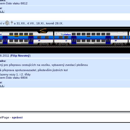
aku:
em číslo vlaku 6812
u:
.s.
;
ní v
,
a 31.XII., 4.VII., 18.XI., kromě 28.IX.
6.2011 (
Filip Novotný
)
aku:
ný pro přepravu cestujících na vozíku, vybavený zvedací plošinou
ná přeprava spoluzavazadel, především jízdních kol
azeny vozy 1. i 2. třídy
em číslo vlaku 6804
u:
.s.
;
elPage -
správci