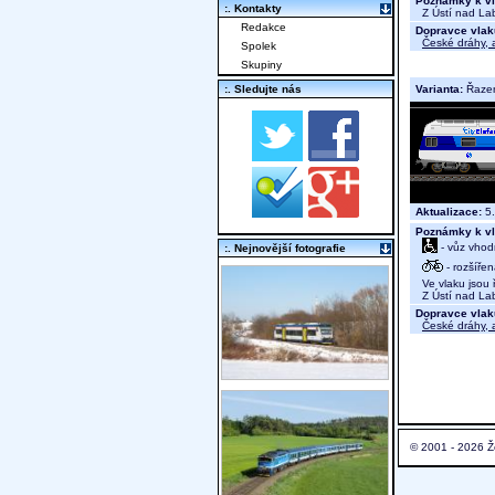
Poznámky k vl
:. Kontakty
Z Ústí nad Lab
Redakce
Dopravce vlak
České dráhy, a
Spolek
Skupiny
Varianta:
Řaze
:. Sledujte nás
Aktualizace:
5.
Poznámky k vl
- vůz vhod
:. Nejnovější fotografie
- rozšíře
Ve vlaku jsou ř
Z Ústí nad Lab
Dopravce vlak
České dráhy, a
© 2001 - 2026 Ž