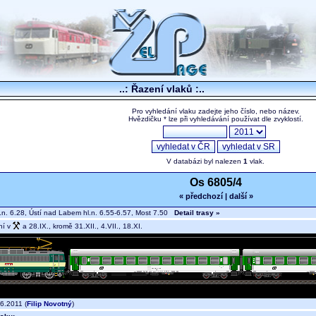
..: Řazení vlaků :..
Pro vyhledání vlaku zadejte jeho číslo, nebo název.
Hvězdičku * lze při vyhledávání používat dle zvyklostí.
V databázi byl nalezen
1
vlak.
Os 6805/4
« předchozí
|
další »
.n. 6.28, Ústí nad Labem hl.n. 6.55-6.57, Most 7.50
Detail trasy »
ní v
a 28.IX., kromě 31.XII., 4.VII., 18.XI.
6.2011 (
Filip Novotný
)