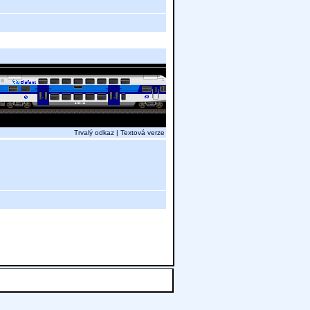
Trvalý odkaz
|
Textová verze