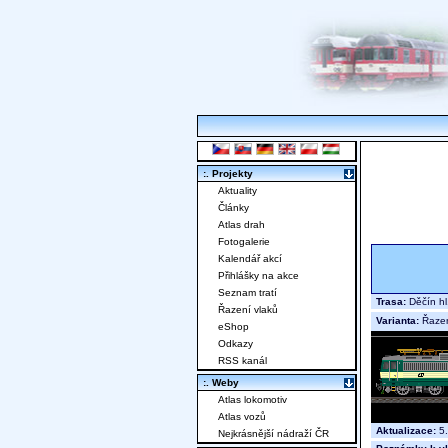
:. Projekty
Aktuality
Články
Atlas drah
Fotogalerie
Kalendář akcí
Přihlášky na akce
Seznam tratí
Trasa:
Děčín hl
Řazení vlaků
Varianta:
Řaze
eShop
Odkazy
RSS kanál
:. Weby
Atlas lokomotiv
Atlas vozů
Aktualizace:
5.
Nejkrásnější nádraží ČR