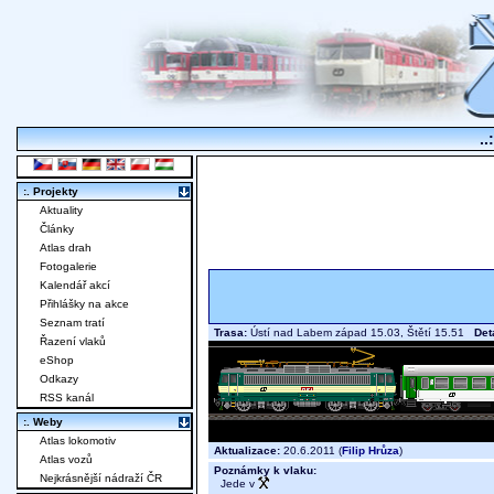
..
:. Projekty
Aktuality
Články
Atlas drah
Fotogalerie
Kalendář akcí
Přihlášky na akce
Seznam tratí
Trasa:
Ústí nad Labem západ 15.03, Štětí 15.51
Det
Řazení vlaků
eShop
Odkazy
RSS kanál
:. Weby
Atlas lokomotiv
Aktualizace:
20.6.2011 (
Filip Hrůza
)
Atlas vozů
Poznámky k vlaku:
Nejkrásnější nádraží ČR
Jede v