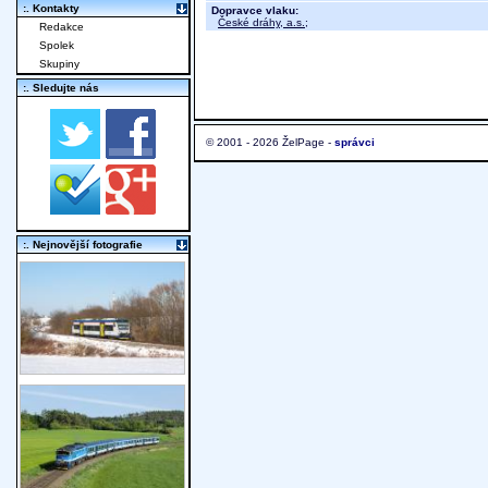
:. Kontakty
Dopravce vlaku:
České dráhy, a.s.
;
Redakce
Spolek
Skupiny
:. Sledujte nás
© 2001 - 2026 ŽelPage -
správci
:. Nejnovější fotografie