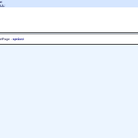
u:
.s.
;
elPage -
správci