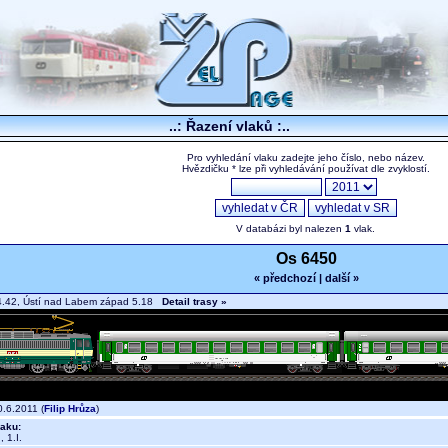
..: Řazení vlaků :..
Pro vyhledání vlaku zadejte jeho číslo, nebo název.
Hvězdičku * lze při vyhledávání používat dle zvyklostí.
V databázi byl nalezen
1
vlak.
Os 6450
« předchozí
|
další »
4.42, Ústí nad Labem západ 5.18
Detail trasy »
.6.2011 (
Filip Hrůza
)
aku:
 1.I.