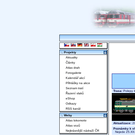
:. Projekty
Aktuality
Články
Atlas drah
Fotogalerie
Kalendář akcí
Přihlášky na akce
Seznam tratí
Trasa:
Polepy 
Řazení vlaků
eShop
Odkazy
RSS kanál
:. Weby
Atlas lokomotiv
Aktualizace:
20
Atlas vozů
Poznámky k vl
Nejkrásnější nádraží ČR
Nejede 25.XII.,