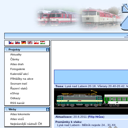
..
:. Projekty
Aktuality
Články
Atlas drah
Fotogalerie
Kalendář akcí
Přihlášky na akce
Seznam tratí
Trasa:
Lysá nad Labem 20.18, Všetaty 20.40-20.42, 
Řazení vlaků
eShop
Odkazy
RSS kanál
:. Weby
Atlas lokomotiv
Aktualizace:
20.6.2011 (
Filip Hrůza
)
Atlas vozů
Poznámky k vlaku:
Nejkrásnější nádraží ČR
Lysá nad Labem - Mělník nejede 24., 31.XII.