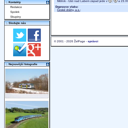
Mělník - Ústí nad Labem západ jede v
,
a 23.XII
:. Kontakty
Dopravce vlaku:
Redakce
České dráhy, a.s.
;
Spolek
Skupiny
:. Sledujte nás
© 2001 - 2026 ŽelPage -
správci
:. Nejnovější fotografie