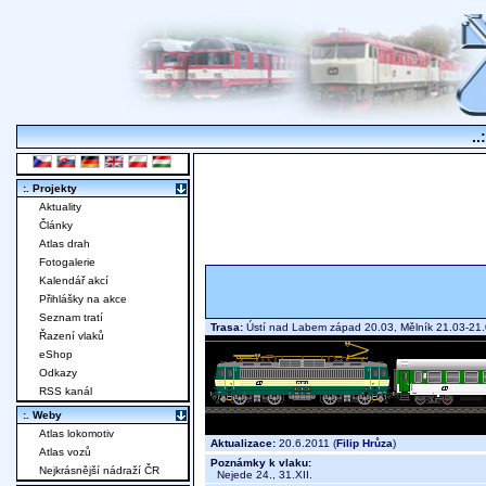
..
:. Projekty
Aktuality
Články
Atlas drah
Fotogalerie
Kalendář akcí
Přihlášky na akce
Seznam tratí
Trasa:
Ústí nad Labem západ 20.03, Mělník 21.03-21
Řazení vlaků
eShop
Odkazy
RSS kanál
:. Weby
Atlas lokomotiv
Aktualizace:
20.6.2011 (
Filip Hrůza
)
Atlas vozů
Poznámky k vlaku:
Nejkrásnější nádraží ČR
Nejede 24., 31.XII.