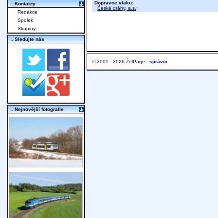
Dopravce vlaku:
:. Kontakty
České dráhy, a.s.
;
Redakce
Spolek
Skupiny
:. Sledujte nás
© 2001 - 2026 ŽelPage -
správci
:. Nejnovější fotografie