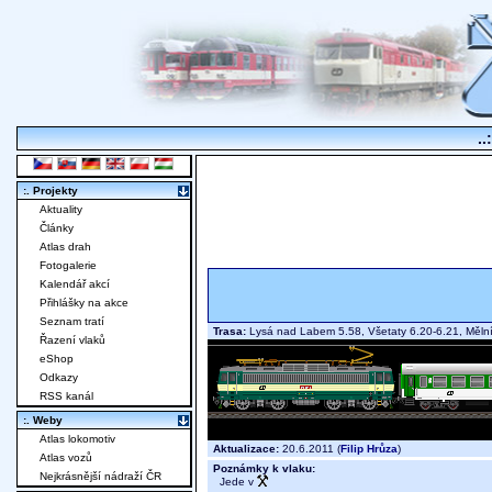
..
:. Projekty
Aktuality
Články
Atlas drah
Fotogalerie
Kalendář akcí
Přihlášky na akce
Seznam tratí
Trasa:
Lysá nad Labem 5.58, Všetaty 6.20-6.21, Měl
Řazení vlaků
eShop
Odkazy
RSS kanál
:. Weby
Atlas lokomotiv
Aktualizace:
20.6.2011 (
Filip Hrůza
)
Atlas vozů
Poznámky k vlaku:
Nejkrásnější nádraží ČR
Jede v