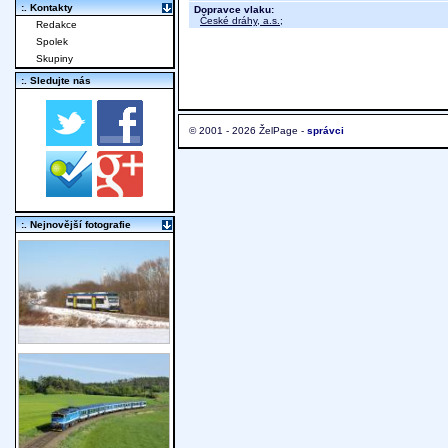
:. Kontakty
Dopravce vlaku:
České dráhy, a.s.
;
Redakce
Spolek
Skupiny
:. Sledujte nás
© 2001 - 2026 ŽelPage -
správci
:. Nejnovější fotografie