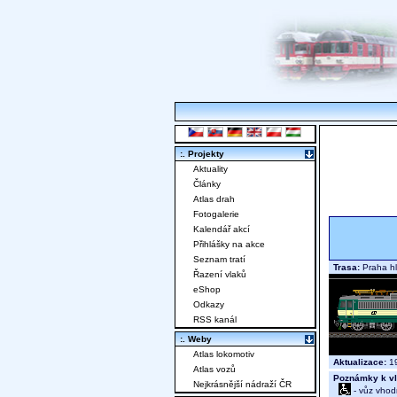
:. Projekty
Aktuality
Články
Atlas drah
Fotogalerie
Kalendář akcí
Přihlášky na akce
Seznam tratí
Trasa:
Praha hl
Řazení vlaků
eShop
Odkazy
RSS kanál
:. Weby
Atlas lokomotiv
Aktualizace:
19
Atlas vozů
Poznámky k vl
Nejkrásnější nádraží ČR
- vůz vhod