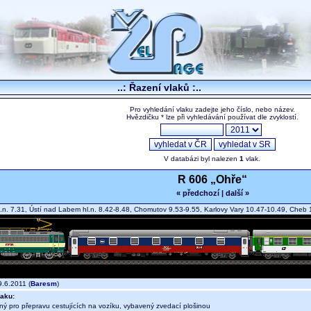
..: Řazení vlaků :..
Pro vyhledání vlaku zadejte jeho číslo, nebo název.
Hvězdičku * lze při vyhledávání používat dle zvyklostí.
V databázi byl nalezen
1
vlak.
R 606 „Ohře“
« předchozí
|
další »
.n. 7.31, Ústí nad Labem hl.n. 8.42-8.48, Chomutov 9.53-9.55, Karlovy Vary 10.47-10.49, Che
.6.2011 (
Baresm
)
aku:
ný pro přepravu cestujících na vozíku, vybavený zvedací plošinou