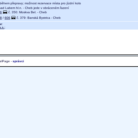
během přepravy; možnost rezervace místa pro jízdní kolo
ad Labem hl.n. - Cheb jede v obráceném řazení
6
č. 350: Moskva Bel. - Cheb
8
/
606
č. 379: Banská Bystrica - Cheb
u:
.s.
;
elPage -
správci