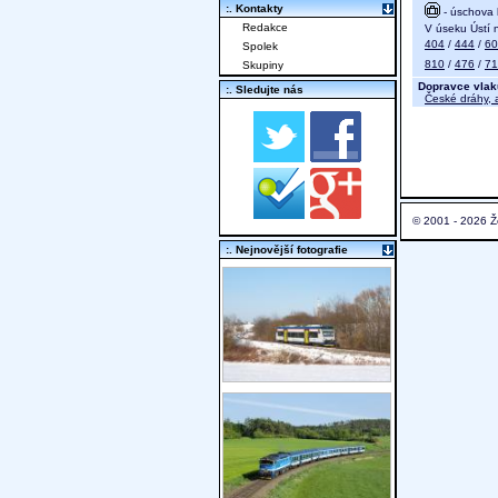
:. Kontakty
- úschova 
Redakce
V úseku Ústí n
404
/
444
/
60
Spolek
810
/
476
/
71
Skupiny
Dopravce vlak
:. Sledujte nás
České dráhy, a
© 2001 - 2026 Ž
:. Nejnovější fotografie