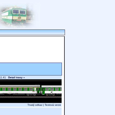
b 11.41
Detail trasy »
Trvalý odkaz
|
Textová verze