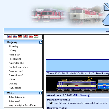
..
:. Projekty
Aktuality
Články
Atlas drah
Fotogalerie
Kalendář akcí
Přihlášky na akce
Seznam tratí
Trasa:
Kolín 16.21, Havlíčkův Brod 17.47
Detail tras
Řazení vlaků
eShop
Odkazy
RSS kanál
:. Weby
Aktualizace:
5.6.2011 (
Filip Novotný
)
Atlas lokomotiv
Poznámky k vlaku:
Atlas vozů
- rozšířená přeprava spoluzavazadel, především j
Nejkrásnější nádraží ČR
Dopravce vlaku: