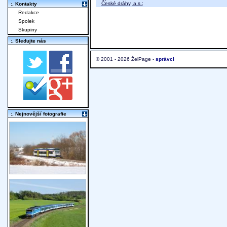
České dráhy, a.s.
;
:. Kontakty
Redakce
Spolek
Skupiny
:. Sledujte nás
© 2001 - 2026 ŽelPage -
správci
:. Nejnovější fotografie