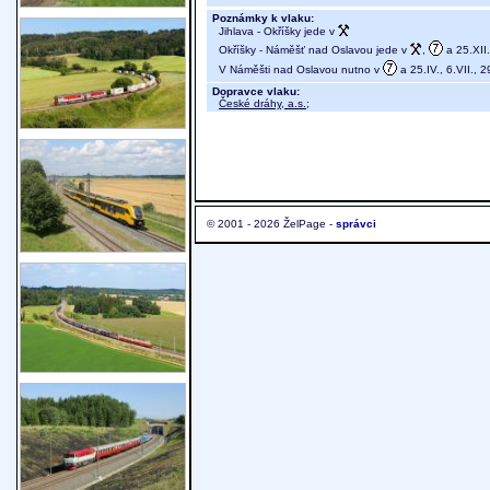
Poznámky k vlaku:
Jihlava - Okříšky jede v
Okříšky - Náměšť nad Oslavou jede v
,
a 25.XII. 
V Náměšti nad Oslavou nutno v
a 25.IV., 6.VII., 2
Dopravce vlaku:
České dráhy, a.s.
;
© 2001 - 2026 ŽelPage -
správci