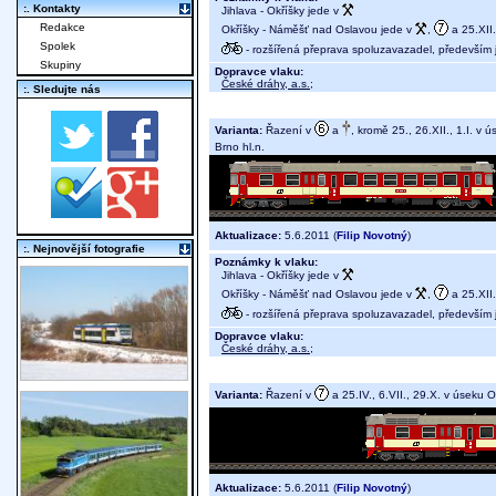
:. Kontakty
Jihlava - Okříšky jede v
Redakce
Okříšky - Náměšť nad Oslavou jede v
,
a 25.XII. 
Spolek
- rozšířená přeprava spoluzavazadel, především j
Skupiny
Dopravce vlaku:
České dráhy, a.s.
;
:. Sledujte nás
Varianta:
Řazení v
a
, kromě 25., 26.XII., 1.I. v 
Brno hl.n.
Aktualizace:
5.6.2011 (
Filip Novotný
)
:. Nejnovější fotografie
Poznámky k vlaku:
Jihlava - Okříšky jede v
Okříšky - Náměšť nad Oslavou jede v
,
a 25.XII. 
- rozšířená přeprava spoluzavazadel, především j
Dopravce vlaku:
České dráhy, a.s.
;
Varianta:
Řazení v
a 25.IV., 6.VII., 29.X. v úseku
Aktualizace:
5.6.2011 (
Filip Novotný
)