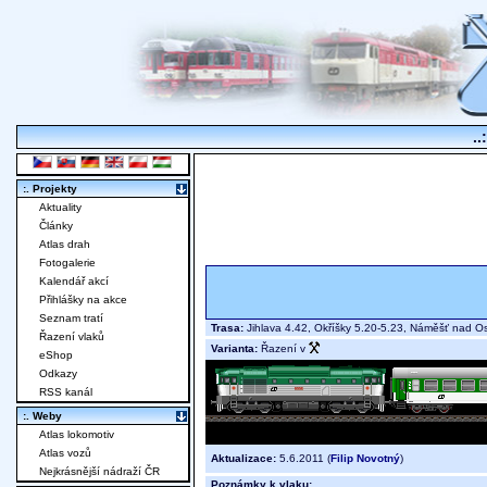
..
:. Projekty
Aktuality
Články
Atlas drah
Fotogalerie
Kalendář akcí
Přihlášky na akce
Seznam tratí
Trasa:
Jihlava 4.42, Okříšky 5.20-5.23, Náměšť nad O
Řazení vlaků
Varianta:
Řazení v
eShop
Odkazy
RSS kanál
:. Weby
Atlas lokomotiv
Atlas vozů
Aktualizace:
5.6.2011 (
Filip Novotný
)
Nejkrásnější nádraží ČR
Poznámky k vlaku: