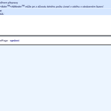
během přepravy
756
795
4+Bdtn
+ABfbrdtn
může jet z důvodu lichého počtu úvratí v oběhu v obráceném řazení
u:
.s.
;
elPage -
správci