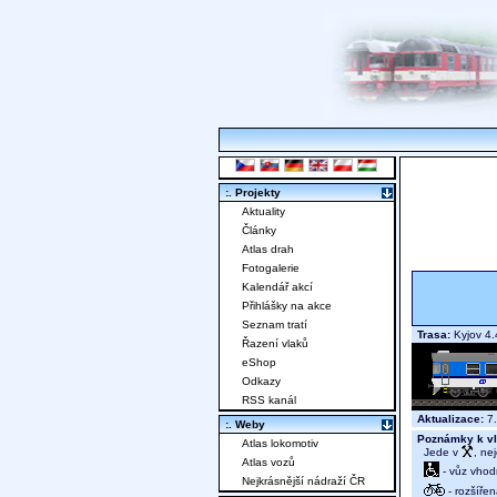
:. Projekty
Aktuality
Články
Atlas drah
Fotogalerie
Kalendář akcí
Přihlášky na akce
Seznam tratí
Trasa:
Kyjov 4.
Řazení vlaků
eShop
Odkazy
RSS kanál
Aktualizace:
7.
:. Weby
Poznámky k vl
Atlas lokomotiv
Jede v
, ne
Atlas vozů
- vůz vhod
Nejkrásnější nádraží ČR
- rozšíře