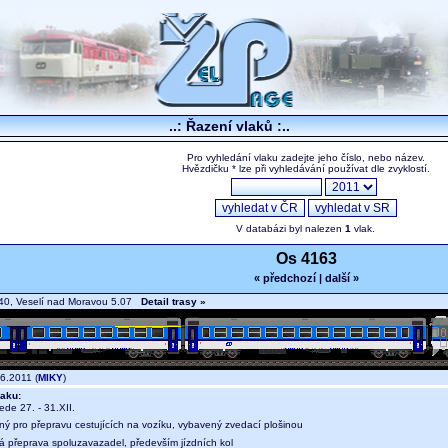
..: Řazení vlaků :..
Pro vyhledání vlaku zadejte jeho číslo, nebo název.
Hvězdičku * lze při vyhledávání používat dle zvyklostí.
V databázi byl nalezen
1
vlak.
Os 4163
« předchozí
|
další »
40, Veselí nad Moravou 5.07
Detail trasy »
6.2011 (
MIKY
)
aku:
jede 27. - 31.XII.
ný pro přepravu cestujících na vozíku, vybavený zvedací plošinou
ná přeprava spoluzavazadel, především jízdních kol