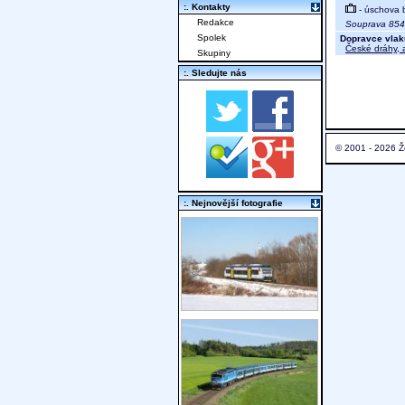
:. Kontakty
- úschova 
Redakce
Souprava 85
Spolek
Dopravce vlak
České dráhy, a
Skupiny
:. Sledujte nás
© 2001 - 2026 Ž
:. Nejnovější fotografie