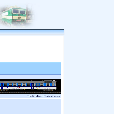
Trvalý odkaz
|
Textová verze