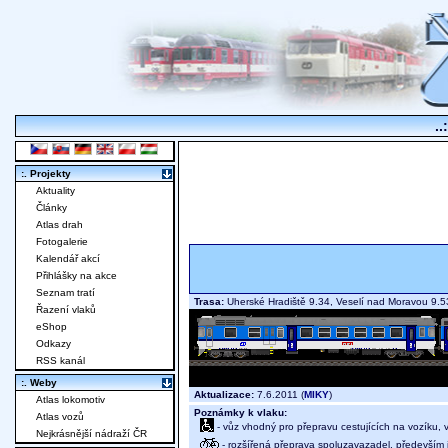
..
:. Projekty
Aktuality
Články
Atlas drah
Fotogalerie
Kalendář akcí
Přihlášky na akce
Seznam tratí
Trasa:
Uherské Hradiště 9.34, Veselí nad Moravou 9.5
Řazení vlaků
eShop
Odkazy
RSS kanál
:. Weby
Aktualizace:
7.6.2011 (
MIKY
)
Atlas lokomotiv
Poznámky k vlaku:
Atlas vozů
- vůz vhodný pro přepravu cestujících na vozíku,
Nejkrásnější nádraží ČR
- rozšířená přeprava spoluzavazadel, především j