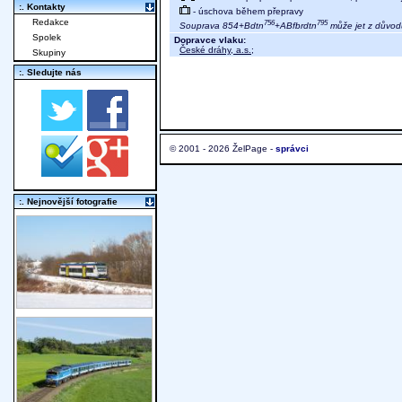
:. Kontakty
- úschova během přepravy
Redakce
756
795
Souprava 854+Bdtn
+ABfbrdtn
může jet z důvod
Spolek
Dopravce vlaku:
České dráhy, a.s.
;
Skupiny
:. Sledujte nás
© 2001 - 2026 ŽelPage -
správci
:. Nejnovější fotografie