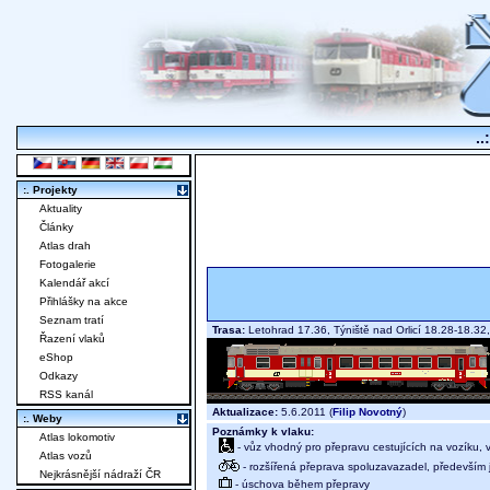
..
:. Projekty
Aktuality
Články
Atlas drah
Fotogalerie
Kalendář akcí
Přihlášky na akce
Seznam tratí
Trasa:
Letohrad 17.36, Týniště nad Orlicí 18.28-18.32
Řazení vlaků
eShop
Odkazy
RSS kanál
Aktualizace:
5.6.2011 (
Filip Novotný
)
:. Weby
Poznámky k vlaku:
Atlas lokomotiv
- vůz vhodný pro přepravu cestujících na vozíku,
Atlas vozů
- rozšířená přeprava spoluzavazadel, především j
Nejkrásnější nádraží ČR
- úschova během přepravy