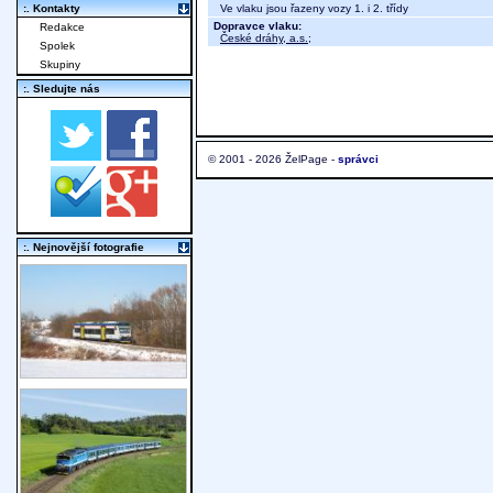
Ve vlaku jsou řazeny vozy 1. i 2. třídy
:. Kontakty
Dopravce vlaku:
Redakce
České dráhy, a.s.
;
Spolek
Skupiny
:. Sledujte nás
© 2001 - 2026 ŽelPage -
správci
:. Nejnovější fotografie