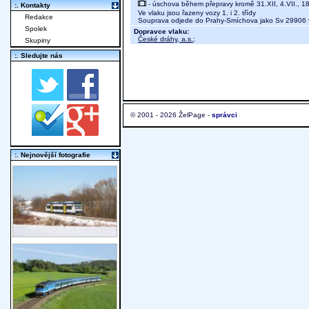
- úschova během přepravy kromě 31.XII, 4.VII., 18
:. Kontakty
Ve vlaku jsou řazeny vozy 1. i 2. třídy
Redakce
Souprava odjede do Prahy-Smíchova jako Sv 29906 
Spolek
Dopravce vlaku:
České dráhy, a.s.
;
Skupiny
:. Sledujte nás
© 2001 - 2026 ŽelPage -
správci
:. Nejnovější fotografie