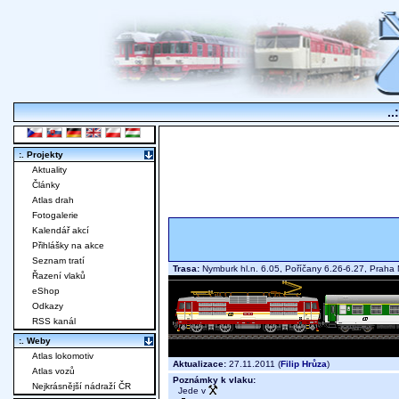
..
:. Projekty
Aktuality
Články
Atlas drah
Fotogalerie
Kalendář akcí
Přihlášky na akce
Seznam tratí
Trasa:
Nymburk hl.n. 6.05, Poříčany 6.26-6.27, Prah
Řazení vlaků
eShop
Odkazy
RSS kanál
:. Weby
Atlas lokomotiv
Aktualizace:
27.11.2011 (
Filip Hrůza
)
Atlas vozů
Poznámky k vlaku:
Nejkrásnější nádraží ČR
Jede v