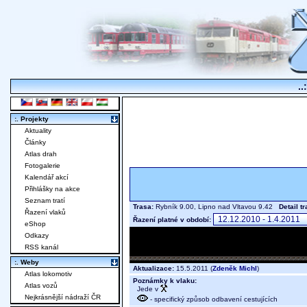
..
:. Projekty
Aktuality
Články
Atlas drah
Fotogalerie
Kalendář akcí
Přihlášky na akce
Seznam tratí
Trasa:
Rybník 9.00, Lipno nad Vltavou 9.42
Detail t
Řazení vlaků
Řazení platné v období:
eShop
Odkazy
RSS kanál
:. Weby
Aktualizace:
15.5.2011 (
Zdeněk Michl
)
Atlas lokomotiv
Poznámky k vlaku:
Atlas vozů
Jede v
Nejkrásnější nádraží ČR
- specifický způsob odbavení cestujících