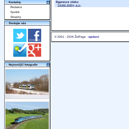
Dopravce vlaku:
:. Kontakty
České dráhy, a.s.
;
Redakce
Spolek
Skupiny
:. Sledujte nás
© 2001 - 2026 ŽelPage -
správci
:. Nejnovější fotografie