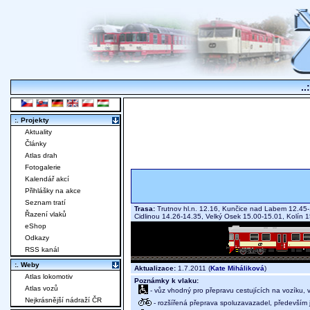
..
:. Projekty
Aktuality
Články
Atlas drah
Fotogalerie
Kalendář akcí
Přihlášky na akce
Seznam tratí
Trasa:
Trutnov hl.n. 12.16, Kunčice nad Labem 12.45-
Řazení vlaků
Cidlinou 14.26-14.35, Velký Osek 15.00-15.01, Kolín
eShop
Odkazy
RSS kanál
:. Weby
Aktualizace:
1.7.2011 (
Kate Miháliková
)
Atlas lokomotiv
Poznámky k vlaku:
Atlas vozů
- vůz vhodný pro přepravu cestujících na vozíku,
Nejkrásnější nádraží ČR
- rozšířená přeprava spoluzavazadel, především j