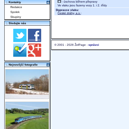
- úschova během přepravy
:. Kontakty
Ve vlaku jsou řazeny vozy 1. i 2. třídy
Redakce
Dopravce vlaku:
Spolek
České dráhy, a.s.
;
Skupiny
:. Sledujte nás
© 2001 - 2026 ŽelPage -
správci
:. Nejnovější fotografie