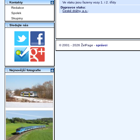
Ve vlaku jsou řazeny vozy 1. i 2. třídy
:. Kontakty
Dopravce vlaku:
Redakce
České dráhy, a.s.
;
Spolek
Skupiny
:. Sledujte nás
© 2001 - 2026 ŽelPage -
správci
:. Nejnovější fotografie