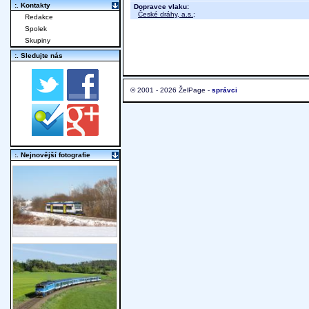
:. Kontakty
Dopravce vlaku:
České dráhy, a.s.
;
Redakce
Spolek
Skupiny
:. Sledujte nás
© 2001 - 2026 ŽelPage -
správci
:. Nejnovější fotografie