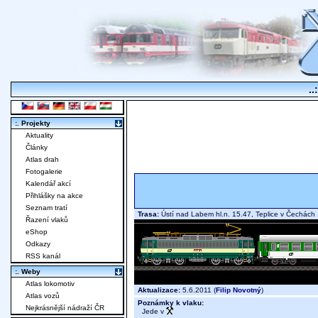
..
:. Projekty
Aktuality
Články
Atlas drah
Fotogalerie
Kalendář akcí
Přihlášky na akce
Seznam tratí
Trasa:
Ústí nad Labem hl.n. 15.47, Teplice v Čechác
Řazení vlaků
eShop
Odkazy
RSS kanál
:. Weby
Atlas lokomotiv
Aktualizace:
5.6.2011 (
Filip Novotný
)
Atlas vozů
Poznámky k vlaku:
Nejkrásnější nádraží ČR
Jede v