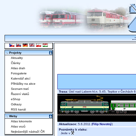
..
:. Projekty
Aktuality
Články
Atlas drah
Fotogalerie
Kalendář akcí
Přihlášky na akce
Seznam tratí
Trasa:
Ústí nad Labem hl.n. 5.45, Teplice v Čechách 
Řazení vlaků
eShop
Odkazy
RSS kanál
:. Weby
Atlas lokomotiv
Aktualizace:
5.6.2011 (
Filip Novotný
)
Atlas vozů
Poznámky k vlaku:
Nejkrásnější nádraží ČR
Jede v