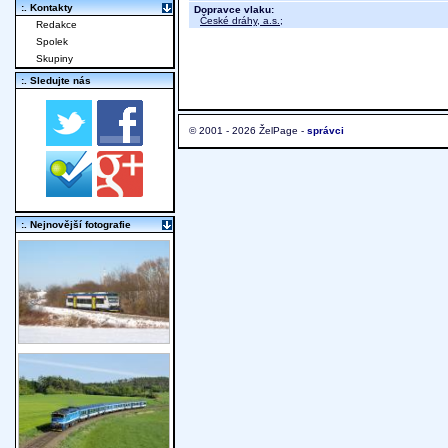
:. Kontakty
Dopravce vlaku:
České dráhy, a.s.
;
Redakce
Spolek
Skupiny
:. Sledujte nás
© 2001 - 2026 ŽelPage -
správci
:. Nejnovější fotografie