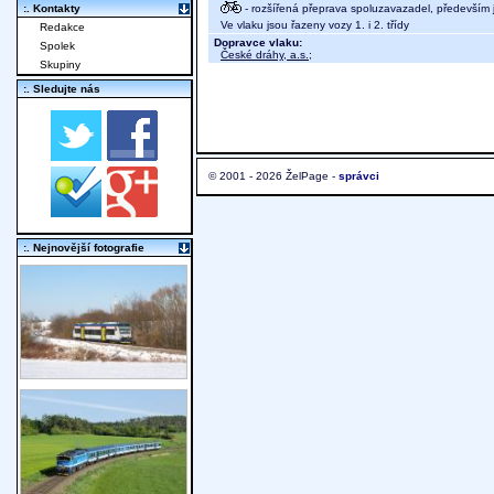
- rozšířená přeprava spoluzavazadel, především j
:. Kontakty
Ve vlaku jsou řazeny vozy 1. i 2. třídy
Redakce
Dopravce vlaku:
Spolek
České dráhy, a.s.
;
Skupiny
:. Sledujte nás
© 2001 - 2026 ŽelPage -
správci
:. Nejnovější fotografie