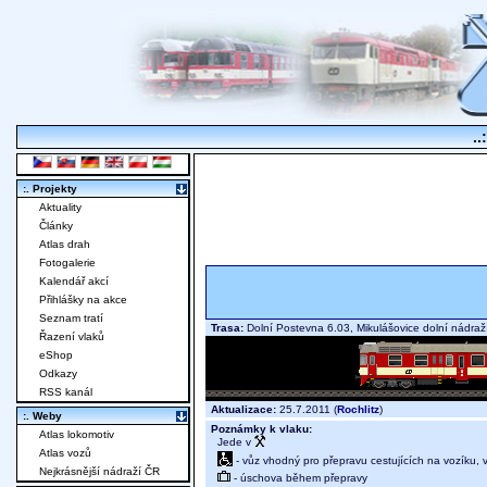
..
:. Projekty
Aktuality
Články
Atlas drah
Fotogalerie
Kalendář akcí
Přihlášky na akce
Seznam tratí
Trasa:
Dolní Postevna 6.03, Mikulášovice dolní nádr
Řazení vlaků
eShop
Odkazy
RSS kanál
Aktualizace:
25.7.2011 (
Rochlitz
)
:. Weby
Poznámky k vlaku:
Atlas lokomotiv
Jede v
Atlas vozů
- vůz vhodný pro přepravu cestujících na vozíku,
Nejkrásnější nádraží ČR
- úschova během přepravy