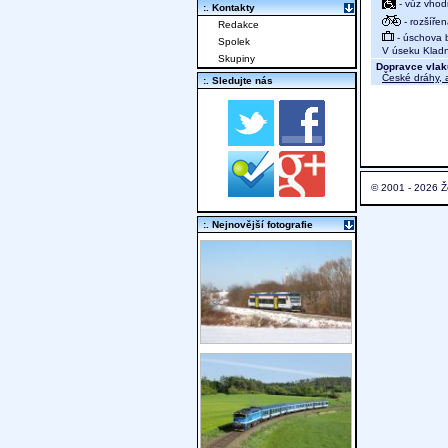
- vůz vhod
:. Kontakty
- rozšíře
Redakce
- úschova 
Spolek
V úseku Kladno
Skupiny
Dopravce vlak
České dráhy, a
:. Sledujte nás
© 2001 - 2026 Ž
:. Nejnovější fotografie