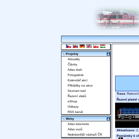
:. Projekty
Aktuality
Články
Atlas drah
Fotogalerie
Kalendář akcí
Přihlášky na akce
Seznam tratí
Trasa:
Rakovník
Řazení vlaků
Řazení platné 
eShop
Odkazy
RSS kanál
:. Weby
Atlas lokomotiv
Atlas vozů
Aktualizace:
2.
Nejkrásnější nádraží ČR
Poznámky k vl