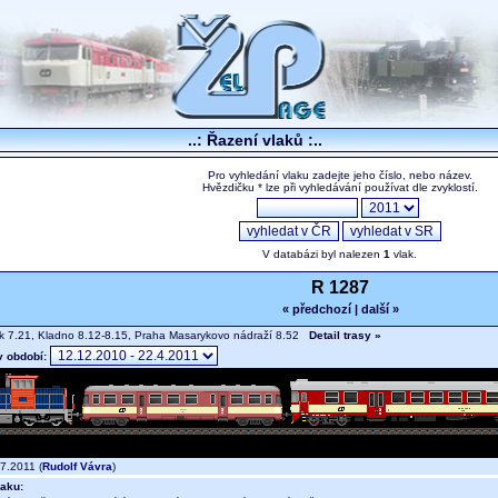
..: Řazení vlaků :..
Pro vyhledání vlaku zadejte jeho číslo, nebo název.
Hvězdičku * lze při vyhledávání používat dle zvyklostí.
V databázi byl nalezen
1
vlak.
R 1287
« předchozí
|
další »
 7.21, Kladno 8.12-8.15, Praha Masarykovo nádraží 8.52
Detail trasy »
v období:
7.2011 (
Rudolf Vávra
)
aku: