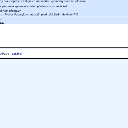
ný pro přepravu cestujících na vozíku, vybavený zvedací plošinou
ná přeprava spoluzavazadel, především jízdních kol
během přepravy
 - Praha Masarykovo nádraží platí také jízdní doklady PID
u:
.s.
;
elPage -
správci