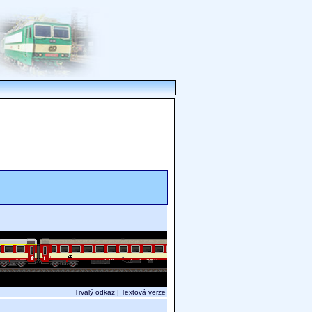
Trvalý odkaz
|
Textová verze