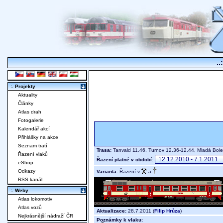
..
:. Projekty
Aktuality
Články
Atlas drah
Fotogalerie
Kalendář akcí
Přihlášky na akce
Seznam tratí
Trasa:
Tanvald 11.46, Turnov 12.36-12.44, Mladá Bole
Řazení vlaků
Řazení platné v období:
eShop
Odkazy
Varianta:
Řazení v
a
RSS kanál
:. Weby
Atlas lokomotiv
Atlas vozů
Aktualizace:
28.7.2011 (
Filip Hrůza
)
Nejkrásnější nádraží ČR
Poznámky k vlaku: