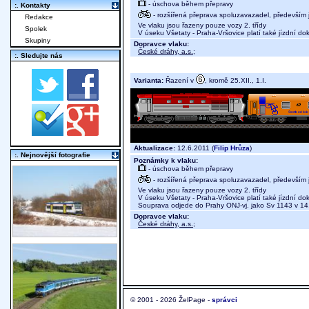
- úschova během přepravy
:. Kontakty
- rozšířená přeprava spoluzavazadel, především j
Redakce
Ve vlaku jsou řazeny pouze vozy 2. třídy
Spolek
V úseku Všetaty - Praha-Vršovice platí také jízdní do
Skupiny
Dopravce vlaku:
České dráhy, a.s.
;
:. Sledujte nás
Varianta:
Řazení v
, kromě 25.XII., 1.I.
Aktualizace:
12.6.2011 (
Filip Hrůza
)
:. Nejnovější fotografie
Poznámky k vlaku:
- úschova během přepravy
- rozšířená přeprava spoluzavazadel, především j
Ve vlaku jsou řazeny pouze vozy 2. třídy
V úseku Všetaty - Praha-Vršovice platí také jízdní do
Souprava odjede do Prahy ONJ-vj. jako Sv 1143 v 14
Dopravce vlaku:
České dráhy, a.s.
;
© 2001 - 2026 ŽelPage -
správci