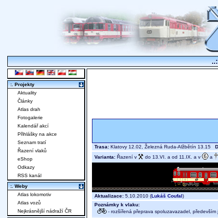
..
:. Projekty
Aktuality
Články
Atlas drah
Fotogalerie
Kalendář akcí
Přihlášky na akce
Seznam tratí
Trasa:
Klatovy 12.02, Železná Ruda-Alžbětín 13.15
D
Řazení vlaků
Varianta:
Řazení v
do 13.VI. a od 11.IX. a v
a
eShop
Odkazy
RSS kanál
:. Weby
Atlas lokomotiv
Aktualizace:
5.10.2010 (
Lukáš Coufal
)
Atlas vozů
Poznámky k vlaku:
Nejkrásnější nádraží ČR
- rozšířená přeprava spoluzavazadel, především j