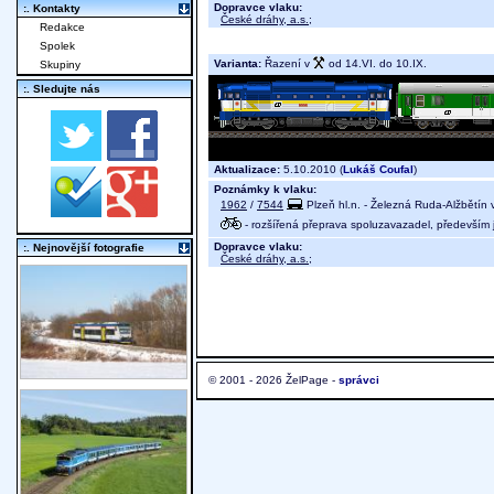
Dopravce vlaku:
:. Kontakty
České dráhy, a.s.
;
Redakce
Spolek
Varianta:
Řazení v
od 14.VI. do 10.IX.
Skupiny
:. Sledujte nás
Aktualizace:
5.10.2010 (
Lukáš Coufal
)
Poznámky k vlaku:
1962
/
7544
Plzeň hl.n. - Železná Ruda-Alžbětín
- rozšířená přeprava spoluzavazadel, především j
Dopravce vlaku:
:. Nejnovější fotografie
České dráhy, a.s.
;
© 2001 - 2026 ŽelPage -
správci