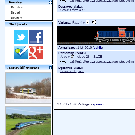
- rozšířená přeprava spoluzavazadel, především j
:. Kontakty
Dopravce vlaku:
Redakce
České dráhy, a.s.
;
Spolek
Skupiny
Varianta:
Řazení v
-
:. Sledujte nás
Aktualizace:
14.6.2010 (
vojtik
)
Poznámky k vlaku:
Jede v
, nejede 28. - 31.XII.
- rozšířená přeprava spoluzavazadel, především j
Dopravce vlaku:
:. Nejnovější fotografie
České dráhy, a.s.
;
© 2001 - 2026 ŽelPage -
správci