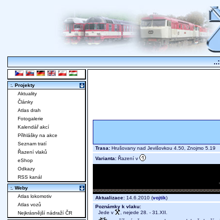
..
:. Projekty
Aktuality
Články
Atlas drah
Fotogalerie
Kalendář akcí
Přihlášky na akce
Seznam tratí
Trasa:
Hrušovany nad Jevišovkou 4.50, Znojmo 5.19
Řazení vlaků
Varianta:
Řazení v
eShop
Odkazy
RSS kanál
:. Weby
Atlas lokomotiv
Aktualizace:
14.6.2010 (
vojtik
)
Atlas vozů
Poznámky k vlaku:
Jede v
, nejede 28. - 31.XII.
Nejkrásnější nádraží ČR