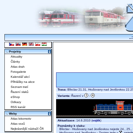
..
:. Projekty
Aktuality
Články
Atlas drah
Fotogalerie
Kalendář akcí
Přihlášky na akce
Seznam tratí
Trasa:
Břeclav 21.31, Hrušovany nad Jevišovkou 22.
Řazení vlaků
Varianta:
Řazení v
-
eShop
Odkazy
RSS kanál
:. Weby
Atlas lokomotiv
Aktualizace:
14.6.2010 (
vojtik
)
Atlas vozů
Poznámky k vlaku:
Nejkrásnější nádraží ČR
Břeclav - Hrušovany nad Jevišovkou nejede 24., 25., 
Hrušovany nad Jevišovkou - Znojmo jede v
, nejede