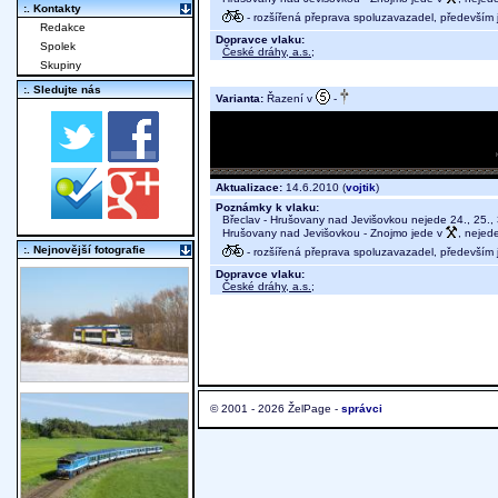
:. Kontakty
- rozšířená přeprava spoluzavazadel, především j
Redakce
Dopravce vlaku:
Spolek
České dráhy, a.s.
;
Skupiny
:. Sledujte nás
Varianta:
Řazení v
-
Aktualizace:
14.6.2010 (
vojtik
)
Poznámky k vlaku:
Břeclav - Hrušovany nad Jevišovkou nejede 24., 25., 
Hrušovany nad Jevišovkou - Znojmo jede v
, nejede
:. Nejnovější fotografie
- rozšířená přeprava spoluzavazadel, především j
Dopravce vlaku:
České dráhy, a.s.
;
© 2001 - 2026 ŽelPage -
správci