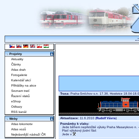
..
:. Projekty
Aktuality
Články
Atlas drah
Fotogalerie
Kalendář akcí
Přihlášky na akce
Seznam tratí
Trasa:
Praha-Smíchov s.n. 17.36, Hostivice 18.04-18
Řazení vlaků
eShop
Odkazy
RSS kanál
Aktualizace:
11.6.2010 (
Rudolf Vávra
)
:. Weby
Poznámky k vlaku:
Atlas lokomotiv
Jede během nepřetržité výluky Praha Masarykovo n. -
Atlas vozů
Platí výlukový jízdní řád:
Jede v
Nejkrásnější nádraží ČR