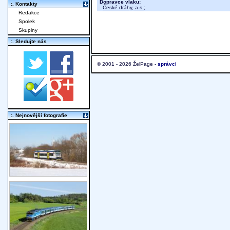
Dopravce vlaku:
:. Kontakty
České dráhy, a.s.
;
Redakce
Spolek
Skupiny
:. Sledujte nás
© 2001 - 2026 ŽelPage -
správci
:. Nejnovější fotografie