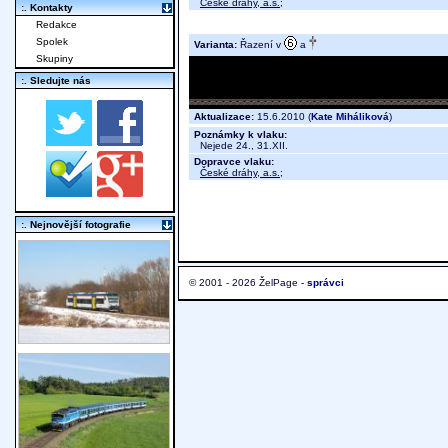
České dráhy, a.s.
;
:. Kontakty
Redakce
Spolek
Varianta:
Řazení v
a
Skupiny
:. Sledujte nás
Aktualizace:
15.6.2010 (
Kate Miháliková
)
Poznámky k vlaku:
Nejede 24., 31.XII.
Dopravce vlaku:
České dráhy, a.s.
;
:. Nejnovější fotografie
© 2001 - 2026 ŽelPage -
správci