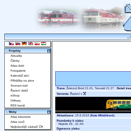
..
:. Projekty
Aktuality
Články
Atlas drah
Fotogalerie
Kalendář akcí
Přihlášky na akce
Seznam tratí
Trasa:
Železný Brod 21.01, Tanvald 21.27
Detail tra
Řazení vlaků
Varianta:
Řazení v
eShop
Odkazy
RSS kanál
:. Weby
Aktualizace:
15.6.2010 (
Kate Miháliková
)
Atlas lokomotiv
Poznámky k vlaku:
Atlas vozů
Nejede 24., 31.XII.
Nejkrásnější nádraží ČR
Dopravce vlaku: