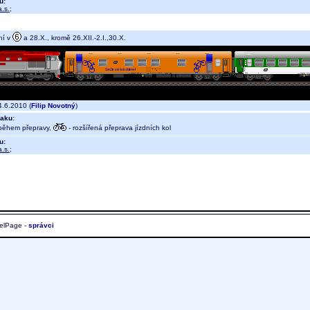
u:
.s.
;
ní v
a 28.X., kromě 26.XII.-2.I.,30.X.
.6.2010 (
Filip Novotný
)
aku:
během přepravy,
- rozšířená přeprava jízdních kol
u:
.s.
;
elPage -
správci