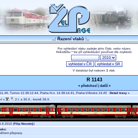
..: Řazení vlaků :..
Pro vyhledání vlaku zadejte jeho číslo, nebo název.
Hvězdičku * lze při vyhledávání používat dle zvyklostí.
V databázi byl nalezen
1
vlak.
R 1143
« předchozí
|
další »
11.46, Turnov 12.36-12.44, Praha hl.n. 14.38-14.41, Praha-Vršovice 14.45
Detail trasy »
ní v
,
, 2.I. a 30.X., kromě 28.X.
.6.2010 (
Filip Novotný
)
aku:
během přepravy