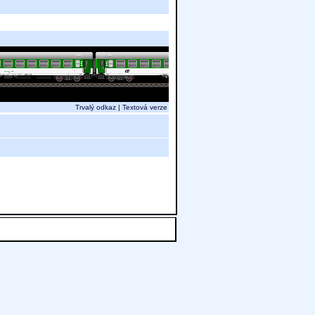
Trvalý odkaz
|
Textová verze