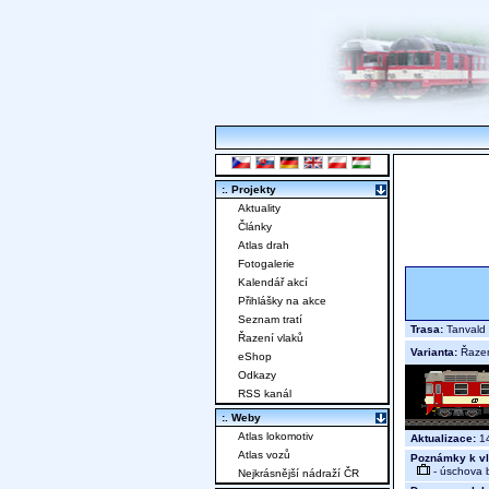
:. Projekty
Aktuality
Články
Atlas drah
Fotogalerie
Kalendář akcí
Přihlášky na akce
Seznam tratí
Trasa:
Tanvald 
Řazení vlaků
Varianta:
Řaze
eShop
Odkazy
RSS kanál
:. Weby
Atlas lokomotiv
Aktualizace:
14
Atlas vozů
Poznámky k vl
- úschova 
Nejkrásnější nádraží ČR