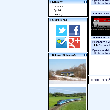
Dopravce vlak
:. Kontakty
České dráhy, a
Redakce
Spolek
Varianta:
Řaze
Skupiny
:. Sledujte nás
Aktualizace:
14
Poznámky k vl
- úschova 
Dopravce vlak
České dráhy, a
:. Nejnovější fotografie
© 2001 - 2026 Ž