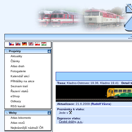
..
:. Projekty
Aktuality
Články
Atlas drah
Fotogalerie
Kalendář akcí
Přihlášky na akce
Trasa:
Kladno-Ostrovec 19.36, Kladno 19.41
Detail 
Seznam tratí
Řazení vlaků
eShop
Odkazy
Aktualizace:
21.6.2009 (
Rudolf Vávra
)
RSS kanál
Poznámky k vlaku:
Jede v
:. Weby
Atlas lokomotiv
Dopravce vlaku:
České dráhy, a.s.
;
Atlas vozů
Nejkrásnější nádraží ČR