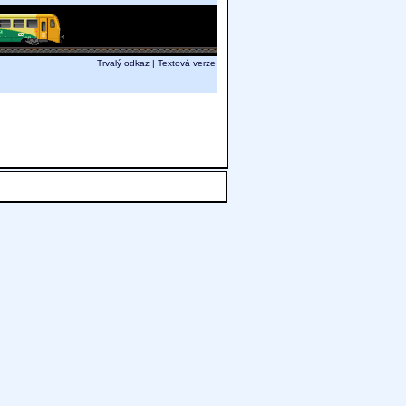
Trvalý odkaz
|
Textová verze