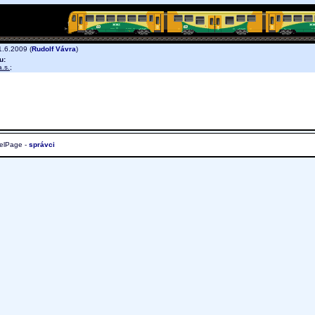
.6.2009 (
Rudolf Vávra
)
u:
.s.
;
elPage -
správci