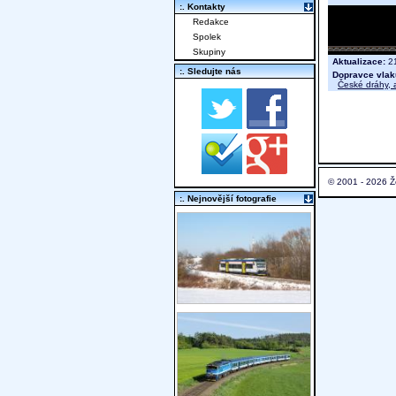
:. Kontakty
Redakce
Spolek
Skupiny
Aktualizace:
21
:. Sledujte nás
Dopravce vlak
České dráhy, a
© 2001 - 2026 Ž
:. Nejnovější fotografie