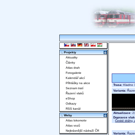
:. Projekty
Aktuality
Články
Atlas drah
Fotogalerie
Kalendář akcí
Přihlášky na akce
Trasa:
Kladno 
Seznam tratí
Varianta:
Řaze
Řazení vlaků
eShop
Odkazy
RSS kanál
Aktualizace:
21
:. Weby
Dopravce vlak
Atlas lokomotiv
České dráhy, a
Atlas vozů
Nejkrásnější nádraží ČR
Varianta:
Řaze