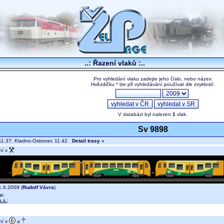
..: Řazení vlaků :..
Pro vyhledání vlaku zadejte jeho číslo, nebo název.
Hvězdičku * lze při vyhledávání používat dle zvyklostí.
V databázi byl nalezen
1
vlak.
Sv 9898
11.37, Kladno-Ostrovec 11.42
Detail trasy »
ní v
.6.2009 (
Rudolf Vávra
)
u:
.s.
;
ní v
a