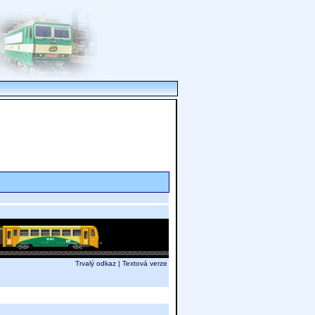
Trvalý odkaz
|
Textová verze