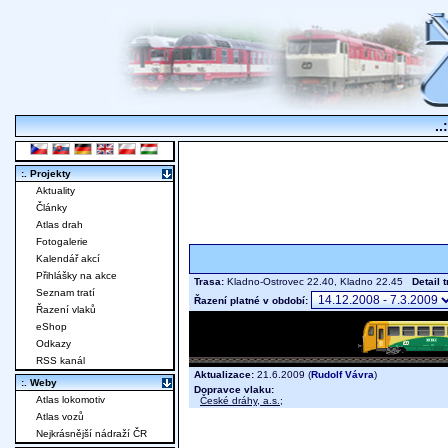
..
:. Projekty
Aktuality
Články
Atlas drah
Fotogalerie
Kalendář akcí
Přihlášky na akce
Trasa:
Kladno-Ostrovec 22.40, Kladno 22.45
Detail 
Seznam tratí
Řazení platné v období:
Řazení vlaků
eShop
Odkazy
RSS kanál
Aktualizace:
21.6.2009 (
Rudolf Vávra
)
:. Weby
Dopravce vlaku:
Atlas lokomotiv
České dráhy, a.s.
;
Atlas vozů
Nejkrásnější nádraží ČR