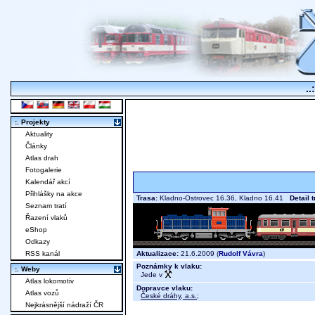
..
:. Projekty
Aktuality
Články
Atlas drah
Fotogalerie
Kalendář akcí
Přihlášky na akce
Trasa:
Kladno-Ostrovec 16.36, Kladno 16.41
Detail 
Seznam tratí
Řazení vlaků
eShop
Odkazy
Aktualizace:
21.6.2009 (
Rudolf Vávra
)
RSS kanál
Poznámky k vlaku:
:. Weby
Jede v
Atlas lokomotiv
Dopravce vlaku:
Atlas vozů
České dráhy, a.s.
;
Nejkrásnější nádraží ČR