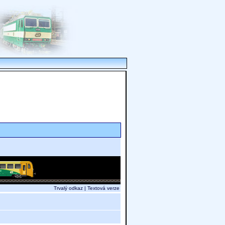
Trvalý odkaz
|
Textová verze