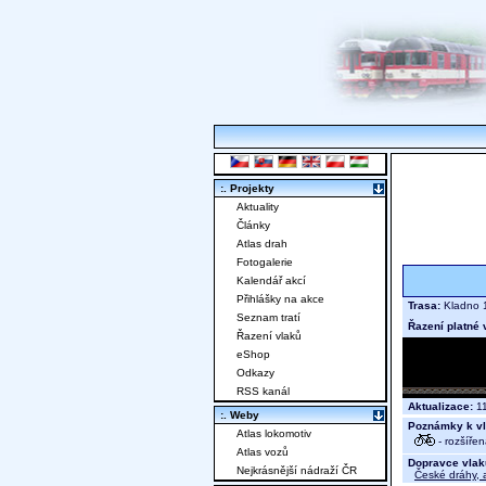
:. Projekty
Aktuality
Články
Atlas drah
Fotogalerie
Kalendář akcí
Přihlášky na akce
Trasa:
Kladno 
Seznam tratí
Řazení platné 
Řazení vlaků
eShop
Odkazy
RSS kanál
Aktualizace:
11
:. Weby
Poznámky k vl
Atlas lokomotiv
- rozšíře
Atlas vozů
Dopravce vlak
Nejkrásnější nádraží ČR
České dráhy, a