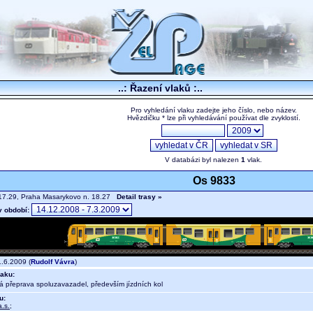
..: Řazení vlaků :..
Pro vyhledání vlaku zadejte jeho číslo, nebo název.
Hvězdičku * lze při vyhledávání používat dle zvyklostí.
V databázi byl nalezen
1
vlak.
Os 9833
17.29, Praha Masarykovo n. 18.27
Detail trasy »
v období:
.6.2009 (
Rudolf Vávra
)
aku:
ná přeprava spoluzavazadel, především jízdních kol
u:
.s.
;