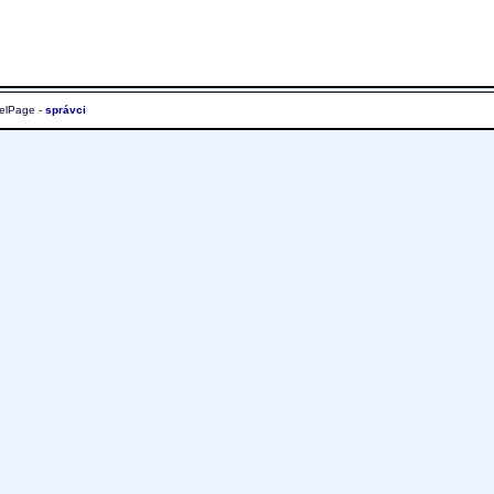
elPage -
správci