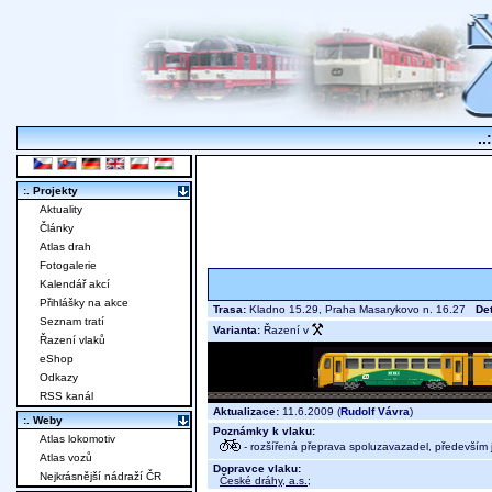
..
:. Projekty
Aktuality
Články
Atlas drah
Fotogalerie
Kalendář akcí
Přihlášky na akce
Trasa:
Kladno 15.29, Praha Masarykovo n. 16.27
Det
Seznam tratí
Varianta:
Řazení v
Řazení vlaků
eShop
Odkazy
RSS kanál
Aktualizace:
11.6.2009 (
Rudolf Vávra
)
:. Weby
Poznámky k vlaku:
Atlas lokomotiv
- rozšířená přeprava spoluzavazadel, především j
Atlas vozů
Dopravce vlaku:
Nejkrásnější nádraží ČR
České dráhy, a.s.
;