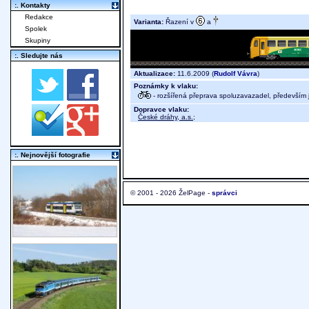
:. Kontakty
Redakce
Varianta:
Řazení v
a
Spolek
Skupiny
:. Sledujte nás
Aktualizace:
11.6.2009 (
Rudolf Vávra
)
Poznámky k vlaku:
- rozšířená přeprava spoluzavazadel, především j
Dopravce vlaku:
České dráhy, a.s.
;
:. Nejnovější fotografie
© 2001 - 2026 ŽelPage -
správci