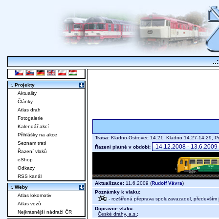
..
:. Projekty
Aktuality
Články
Atlas drah
Fotogalerie
Kalendář akcí
Přihlášky na akce
Trasa:
Kladno-Ostrovec 14.21, Kladno 14.27-14.29, 
Seznam tratí
Řazení platné v období:
Řazení vlaků
eShop
Odkazy
RSS kanál
Aktualizace:
11.6.2009 (
Rudolf Vávra
)
:. Weby
Poznámky k vlaku:
Atlas lokomotiv
- rozšířená přeprava spoluzavazadel, především j
Atlas vozů
Dopravce vlaku:
Nejkrásnější nádraží ČR
České dráhy, a.s.
;