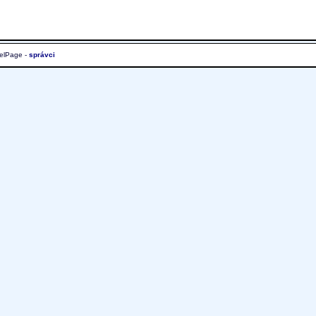
elPage -
správci