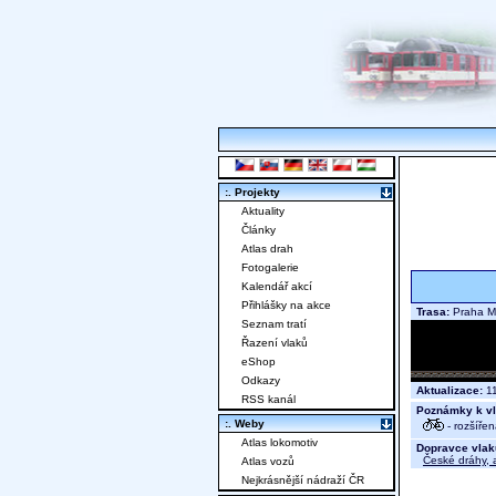
:. Projekty
Aktuality
Články
Atlas drah
Fotogalerie
Kalendář akcí
Přihlášky na akce
Trasa:
Praha M
Seznam tratí
Řazení vlaků
eShop
Odkazy
Aktualizace:
11
RSS kanál
Poznámky k vl
:. Weby
- rozšíře
Atlas lokomotiv
Dopravce vlak
České dráhy, a
Atlas vozů
Nejkrásnější nádraží ČR