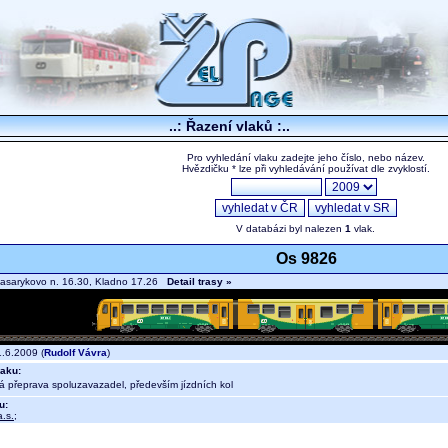
..: Řazení vlaků :..
Pro vyhledání vlaku zadejte jeho číslo, nebo název.
Hvězdičku * lze při vyhledávání používat dle zvyklostí.
V databázi byl nalezen
1
vlak.
Os 9826
asarykovo n. 16.30, Kladno 17.26
Detail trasy »
.6.2009 (
Rudolf Vávra
)
aku:
ná přeprava spoluzavazadel, především jízdních kol
u:
.s.
;