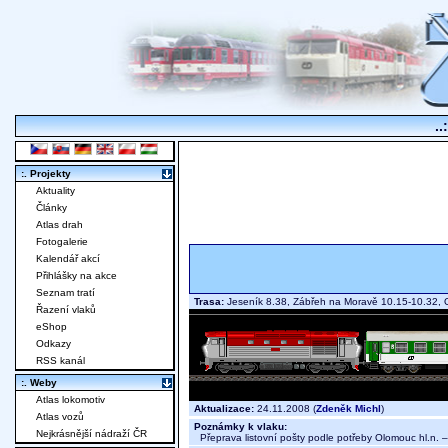
..
:. Projekty
Aktuality
Články
Atlas drah
Fotogalerie
Kalendář akcí
Přihlášky na akce
Seznam tratí
Trasa:
Jeseník 8.38, Zábřeh na Moravě 10.15-10.32, O
Řazení vlaků
eShop
Odkazy
RSS kanál
:. Weby
Atlas lokomotiv
Aktualizace:
24.11.2008 (
Zdeněk Michl
)
Atlas vozů
Poznámky k vlaku:
Nejkrásnější nádraží ČR
Přeprava listovní pošty podle potřeby Olomouc hl.n. 