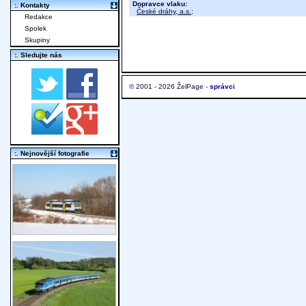
Dopravce vlaku:
:. Kontakty
České dráhy, a.s.
;
Redakce
Spolek
Skupiny
:. Sledujte nás
© 2001 - 2026 ŽelPage -
správci
:. Nejnovější fotografie