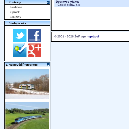
Dopravce vlaku:
:. Kontakty
České dráhy, a.s.
;
Redakce
Spolek
Skupiny
:. Sledujte nás
© 2001 - 2026 ŽelPage -
správci
:. Nejnovější fotografie