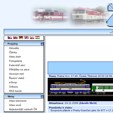
..
:. Projekty
Aktuality
Články
Atlas drah
Fotogalerie
Kalendář akcí
Přihlášky na akce
Seznam tratí
Trasa:
Praha hl.n. 17.40, Česká Třebová 19.52-19.59
Řazení vlaků
eShop
Odkazy
RSS kanál
:. Weby
Atlas lokomotiv
Aktualizace:
24.11.2008 (
Zdeněk Michl
)
Atlas vozů
Poznámky k vlaku:
Nejkrásnější nádraží ČR
Souprava přijede z Prahy-Vysočan jako Sv 877 v 17.