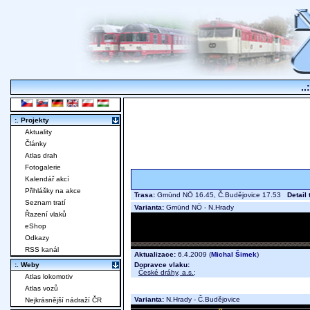
..
:. Projekty
Aktuality
Články
Atlas drah
Fotogalerie
Kalendář akcí
Přihlášky na akce
Trasa:
Gmünd NÖ 16.45, Č.Budějovice 17.53
Detail 
Seznam tratí
Varianta:
Gmünd NÖ - N.Hrady
Řazení vlaků
eShop
Odkazy
RSS kanál
Aktualizace:
6.4.2009 (
Michal Šimek
)
Dopravce vlaku:
:. Weby
České dráhy, a.s.
;
Atlas lokomotiv
Atlas vozů
Varianta:
N.Hrady - Č.Budějovice
Nejkrásnější nádraží ČR