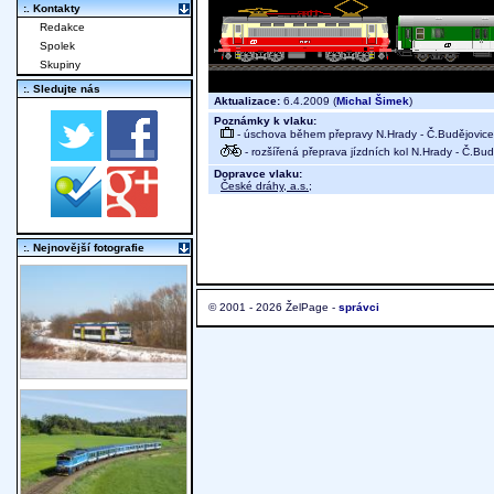
:. Kontakty
Redakce
Spolek
Skupiny
:. Sledujte nás
Aktualizace:
6.4.2009 (
Michal Šimek
)
Poznámky k vlaku:
- úschova během přepravy N.Hrady - Č.Budějovice
- rozšířená přeprava jízdních kol N.Hrady - Č.Bud
Dopravce vlaku:
České dráhy, a.s.
;
:. Nejnovější fotografie
© 2001 - 2026 ŽelPage -
správci