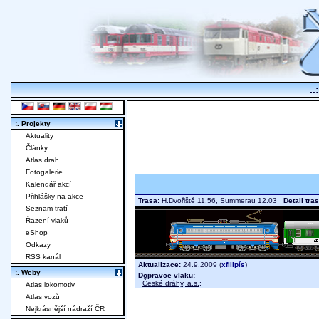
..
:. Projekty
Aktuality
Články
Atlas drah
Fotogalerie
Kalendář akcí
Přihlášky na akce
Trasa:
H.Dvořiště 11.56, Summerau 12.03
Detail tra
Seznam tratí
Řazení vlaků
eShop
Odkazy
RSS kanál
Aktualizace:
24.9.2009 (
xfilipís
)
:. Weby
Dopravce vlaku:
České dráhy, a.s.
;
Atlas lokomotiv
Atlas vozů
Nejkrásnější nádraží ČR