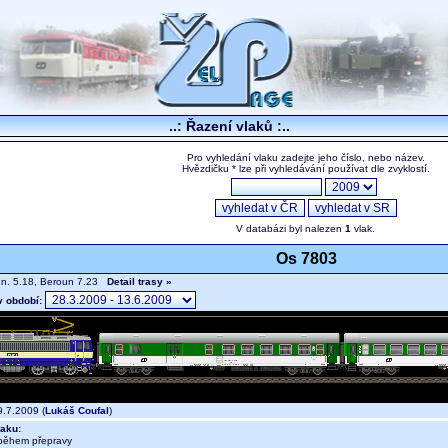
..: Řazení vlaků :..
Pro vyhledání vlaku zadejte jeho číslo, nebo název.
Hvězdičku * lze při vyhledávání používat dle zvyklostí.
V databázi byl nalezen
1
vlak.
Os 7803
.n. 5.18, Beroun 7.23
Detail trasy »
v období:
.7.2009 (
Lukáš Coufal
)
aku:
během přepravy