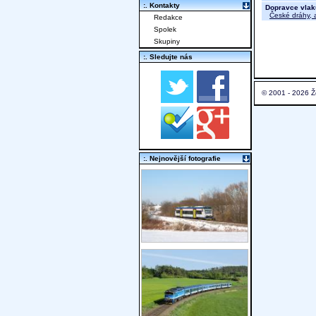
:. Kontakty
Dopravce vlak
České dráhy, a
Redakce
Spolek
Skupiny
:. Sledujte nás
© 2001 - 2026 Ž
:. Nejnovější fotografie