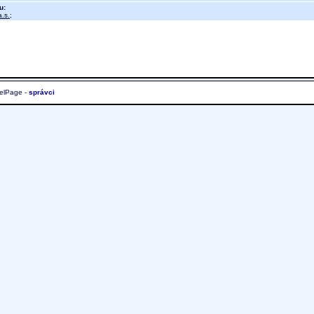
u:
.s.
;
elPage -
správci