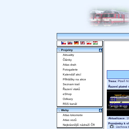
:. Projekty
Aktuality
Články
Atlas drah
Fotogalerie
Kalendář akcí
Přihlášky na akce
Trasa:
Plzeň hl
Seznam tratí
Řazení platné 
Řazení vlaků
eShop
Odkazy
RSS kanál
:. Weby
Atlas lokomotiv
Aktualizace:
19
Atlas vozů
Poznámky k vl
Nejkrásnější nádraží ČR
- úschova 