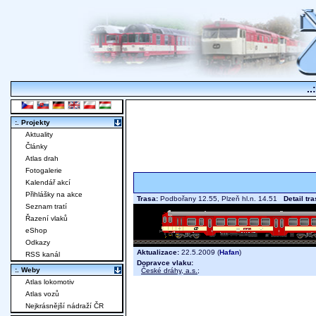
..
:. Projekty
Aktuality
Články
Atlas drah
Fotogalerie
Kalendář akcí
Přihlášky na akce
Trasa:
Podbořany 12.55, Plzeň hl.n. 14.51
Detail tr
Seznam tratí
Řazení vlaků
eShop
Odkazy
Aktualizace:
22.5.2009 (
Hafan
)
RSS kanál
Dopravce vlaku:
:. Weby
České dráhy, a.s.
;
Atlas lokomotiv
Atlas vozů
Nejkrásnější nádraží ČR