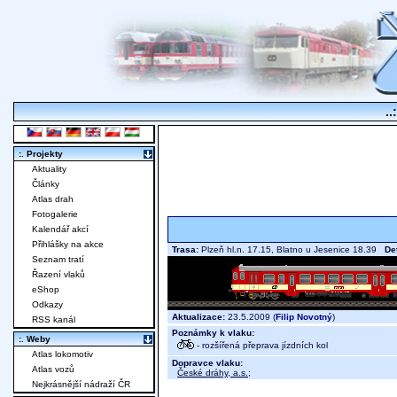
..
:. Projekty
Aktuality
Články
Atlas drah
Fotogalerie
Kalendář akcí
Přihlášky na akce
Trasa:
Plzeň hl.n. 17.15, Blatno u Jesenice 18.39
Det
Seznam tratí
Řazení vlaků
eShop
Odkazy
Aktualizace:
23.5.2009 (
Filip Novotný
)
RSS kanál
Poznámky k vlaku:
:. Weby
- rozšířená přeprava jízdních kol
Atlas lokomotiv
Dopravce vlaku:
Atlas vozů
České dráhy, a.s.
;
Nejkrásnější nádraží ČR