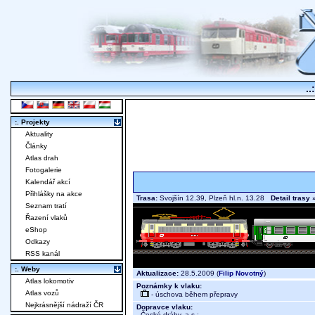
..
:. Projekty
Aktuality
Články
Atlas drah
Fotogalerie
Kalendář akcí
Přihlášky na akce
Trasa:
Svojšín 12.39, Plzeň hl.n. 13.28
Detail trasy 
Seznam tratí
Řazení vlaků
eShop
Odkazy
RSS kanál
:. Weby
Aktualizace:
28.5.2009 (
Filip Novotný
)
Atlas lokomotiv
Poznámky k vlaku:
Atlas vozů
- úschova během přepravy
Nejkrásnější nádraží ČR
Dopravce vlaku:
České dráhy, a.s.
;