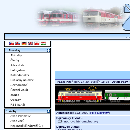
..
:. Projekty
Aktuality
Články
Atlas drah
Fotogalerie
Kalendář akcí
Přihlášky na akce
Trasa:
Plzeň hl.n. 14.30, Svojšín 15.28
Detail trasy 
Seznam tratí
Řazení vlaků
eShop
Odkazy
RSS kanál
:. Weby
Aktualizace:
31.5.2009 (
Filip Novotný
)
Atlas lokomotiv
Poznámky k vlaku:
Atlas vozů
- úschova během přepravy
Nejkrásnější nádraží ČR
Dopravce vlaku:
České dráhy, a.s.
;