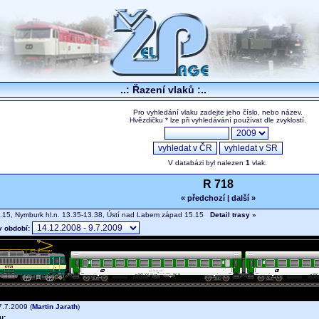
..: Řazení vlaků :..
Pro vyhledání vlaku zadejte jeho číslo, nebo název.
Hvězdičku * lze při vyhledávání používat dle zvyklostí.
V databázi byl nalezen
1
vlak.
R 718
« předchozí
|
další »
.15, Nymburk hl.n. 13.35-13.38, Ústí nad Labem západ 15.15
Detail trasy »
v období:
.7.2009 (
Martin Jarath
)
u: