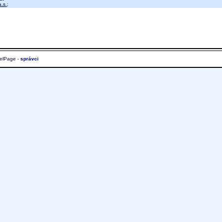
.s.
;
elPage -
správci