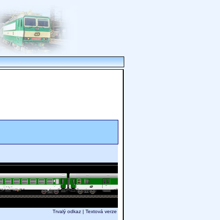
Trvalý odkaz
|
Textová verze