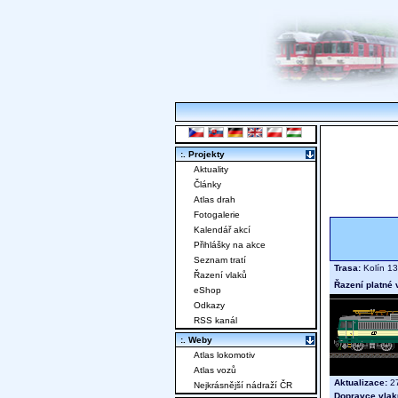
:. Projekty
Aktuality
Články
Atlas drah
Fotogalerie
Kalendář akcí
Přihlášky na akce
Seznam tratí
Trasa:
Kolín 13
Řazení vlaků
Řazení platné 
eShop
Odkazy
RSS kanál
:. Weby
Atlas lokomotiv
Atlas vozů
Aktualizace:
27
Nejkrásnější nádraží ČR
Dopravce vlak