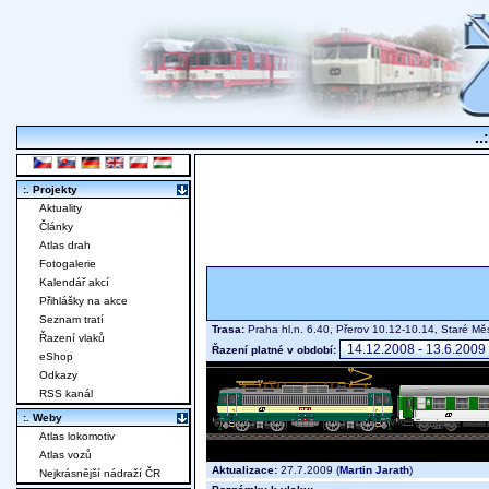
..
:. Projekty
Aktuality
Články
Atlas drah
Fotogalerie
Kalendář akcí
Přihlášky na akce
Seznam tratí
Trasa:
Praha hl.n. 6.40, Přerov 10.12-10.14, Staré M
Řazení vlaků
Řazení platné v období:
eShop
Odkazy
RSS kanál
:. Weby
Atlas lokomotiv
Atlas vozů
Aktualizace:
27.7.2009 (
Martin Jarath
)
Nejkrásnější nádraží ČR