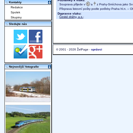
Poznámky k vlaku:
:. Kontakty
Souprava přijede v
a
z Prahy-Smíchova jako Sv
Redakce
Přeprava listovní pošty podle potřeby Praha hl.n. – 
Spolek
Dopravce vlaku:
České dráhy, a.s.
;
Skupiny
:. Sledujte nás
© 2001 - 2026 ŽelPage -
správci
:. Nejnovější fotografie